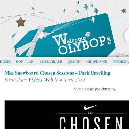
HOME
BON PLAN
BUZZ/VIRALE
DESIGN
GRAPHISME
INFORMA
Nike Snowboard Chosen Sessions – Park Unveiling
Posté dans
Vidéos
Web
le 4 avril 2012
Vidéo virale par ebuzzing