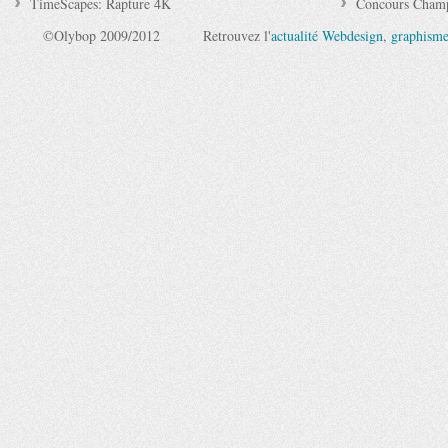
TimeScapes: Rapture 4K
Concours Champ
©Olybop 2009/2012
Retrouvez l'
actualité Webdesign
,
graphism