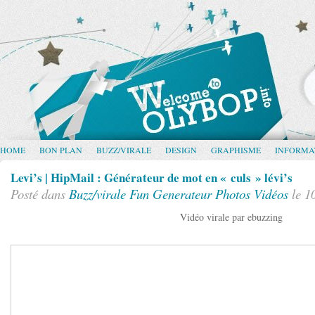
HOME
BON PLAN
BUZZ/VIRALE
DESIGN
GRAPHISME
INFORMA
Levi’s | HipMail : Générateur de mot en « culs » lévi’s
Posté dans
Buzz/virale
Fun
Generateur
Photos
Vidéos
le 1
Vidéo virale par ebuzzing