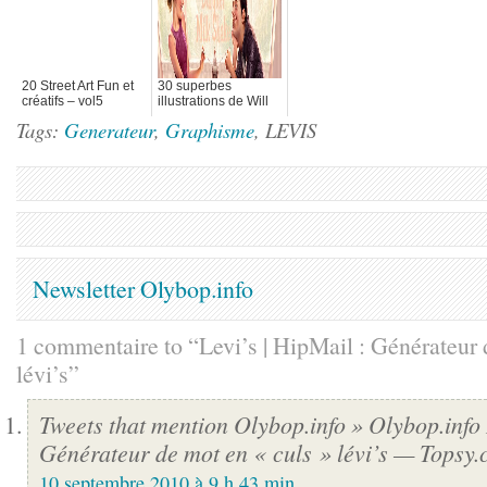
20 Street Art Fun et
30 superbes
créatifs – vol5
illustrations de Will
Murai
Tags:
Generateur
,
Graphisme
, LEVIS
Newsletter Olybop.info
1 commentaire to “Levi’s | HipMail : Générateur 
lévi’s”
Tweets that mention Olybop.info » Olybop.info 
Générateur de mot en « culs » lévi’s — Topsy
10 septembre 2010 à 9 h 43 min