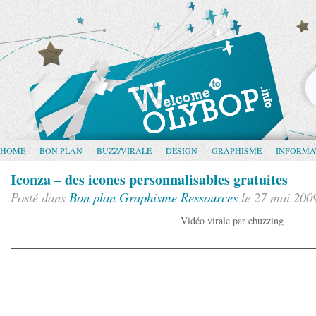
HOME
BON PLAN
BUZZ/VIRALE
DESIGN
GRAPHISME
INFORMA
Iconza – des icones personnalisables gratuites
Posté dans
Bon plan
Graphisme
Ressources
le 27 mai 200
Vidéo virale par ebuzzing