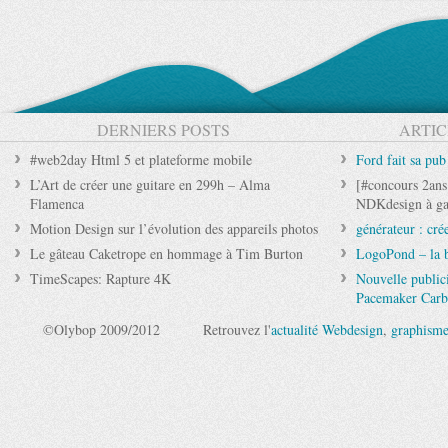
DERNIERS POSTS
ARTIC
#web2day Html 5 et plateforme mobile
Ford fait sa pu
L’Art de créer une guitare en 299h – Alma
[#concours 2ans
Flamenca
NDKdesign à ga
Motion Design sur l’évolution des appareils photos
générateur : cr
Le gâteau Caketrope en hommage à Tim Burton
LogoPond – la 
TimeScapes: Rapture 4K
Nouvelle public
Pacemaker Car
©Olybop 2009/2012
Retrouvez l'
actualité Webdesign
,
graphism