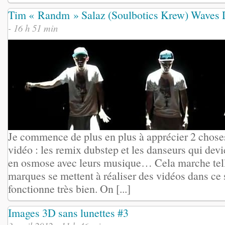
Tim « Randm » Salaz (Soulbotics Krew) Waves 
- 16 h 51 min
Je commence de plus en plus à apprécier 2 chose
vidéo : les remix dubstep et les danseurs qui dev
en osmose avec leurs musique… Cela marche tell
marques se mettent à réaliser des vidéos dans ce s
fonctionne très bien. On [...]
Images 3D sans lunettes #3