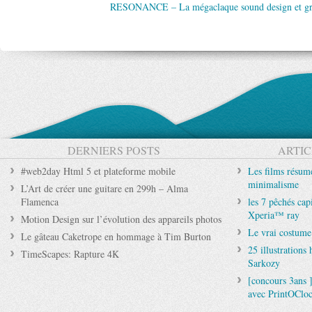
RESONANCE – La mégaclaque sound design et gra
DERNIERS POSTS
ARTIC
#web2day Html 5 et plateforme mobile
Les films résum
minimalisme
L’Art de créer une guitare en 299h – Alma
Flamenca
les 7 pêchés cap
Xperia™ ray
Motion Design sur l’évolution des appareils photos
Le vrai costum
Le gâteau Caketrope en hommage à Tim Burton
25 illustrations
TimeScapes: Rapture 4K
Sarkozy
[concours 3ans ]
avec PrintOCloc