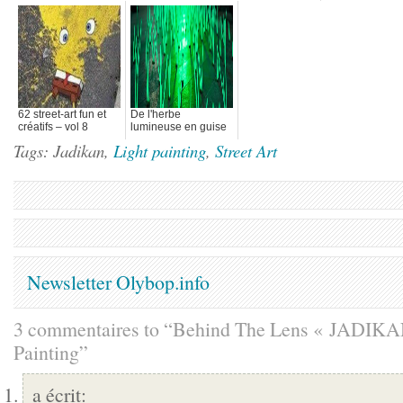
SlowMotion
Géante
StopMotion
LightPainting et bien
d'autres
62 street-art fun et
De l'herbe
créatifs – vol 8
lumineuse en guise
de Street-art
Tags: Jadikan,
Light painting
,
Street Art
Newsletter Olybop.info
3 commentaires to “Behind The Lens « JADIKA
Painting”
a écrit: