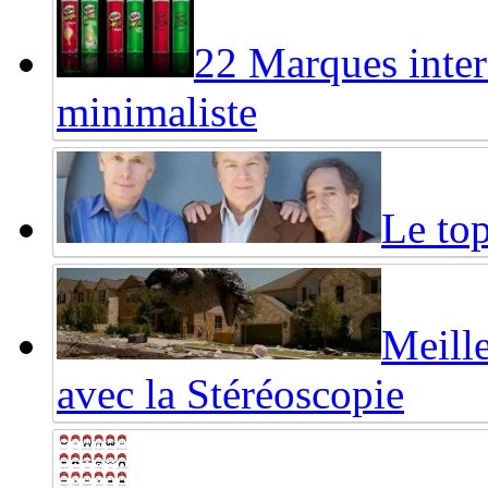
22 Marques inter
minimaliste
Le top
Meille
avec la Stéréoscopie