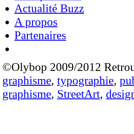
Actualité Buzz
A propos
Partenaires
©Olybop 2009/2012
Retrou
graphisme
,
typographie
,
pub
graphisme
,
StreetArt
,
desig