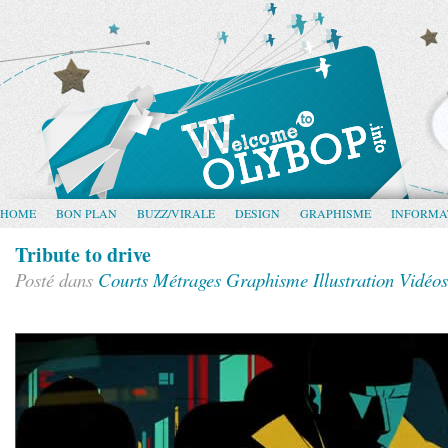
HOME
BON PLAN
BUZZ/VIRALE
DESIGN
GRAPHISME
INFORMA
Tribute to drive
Posté dans
Courts Métrages
Graphisme
Illustration
Vidéos