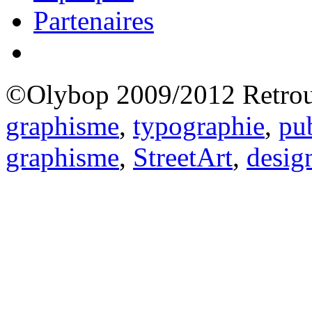
Partenaires
©Olybop 2009/2012
Retrou
graphisme
,
typographie
,
pub
graphisme
,
StreetArt
,
desig