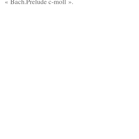
« Bach.Prelude c-moll ».