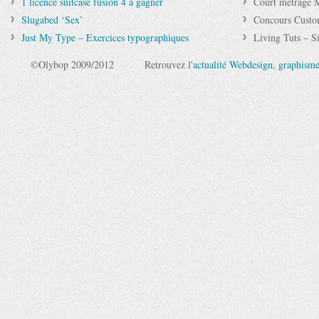
1 licence suitcase fusion 4 à gagner
Court métrage 
Slugabed ‘Sex’
Concours Custo
Just My Type – Exercices typographiques
Living Tuts – Si
©Olybop 2009/2012
Retrouvez l'
actualité Webdesign
,
graphism