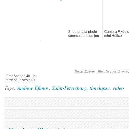
Shooter à la photo
Caméra Fixée s
comme dans un jeu-
mini Hélico
vidéo
Forms Excerpt - Wow, les sportifs en e
TimeScapes 4k - la
terre sous ses plus
belles couleurs
Tags:
Andrew Efimov
,
Saint-Petersburg
,
timelapse
,
video