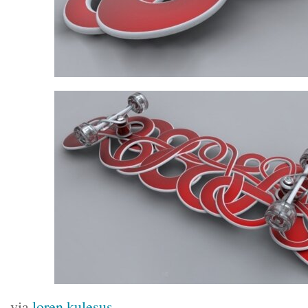
via
loren kulesus