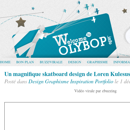
HOME
BON PLAN
BUZZ/VIRALE
DESIGN
GRAPHISME
INFORMA
Un magnifique skatboard design de Loren Kulesu
Posté dans
Design
Graphisme
Inspiration
Portfolio
le 1 dé
Vidéo virale par ebuzzing