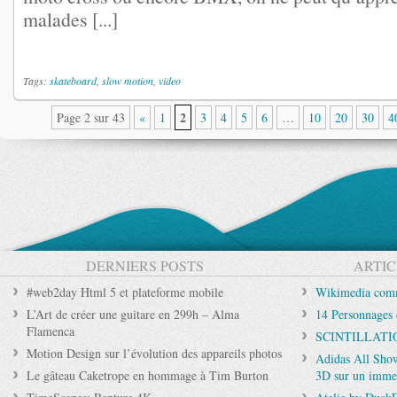
malades [...]
Tags:
skateboard
,
slow motion
,
video
2
Page 2 sur 43
«
1
3
4
5
6
…
10
20
30
4
DERNIERS POSTS
ARTIC
#web2day Html 5 et plateforme mobile
Wikimedia comm
L’Art de créer une guitare en 299h – Alma
14 Personnages 
Flamenca
SCINTILLATION
Motion Design sur l’évolution des appareils photos
Adidas All Show
Le gâteau Caketrope en hommage à Tim Burton
3D sur un imme