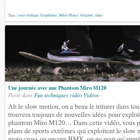
Tags:
court métrage
,
Graphisme
,
Mikey Please
,
Origami
,
video
Une journée avec une Phantom Miro M120
Posté dans
Fun
techniques vidéo
Vidéos
-
Ah le slow motion, on a beau le triturer dans tou
trouvera toujours de nouvelles idées pour exploi
phantom Miro M120… Dans cette vidéo, vous pou
plans de sports extrèmes qui exploitent le slow 
moto cross ou encore BMX, on ne peut qu’appré