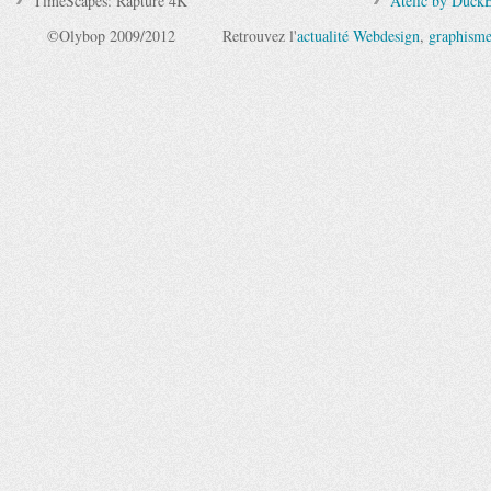
TimeScapes: Rapture 4K
Atelic by Duck
©Olybop 2009/2012
Retrouvez l'
actualité Webdesign
,
graphism