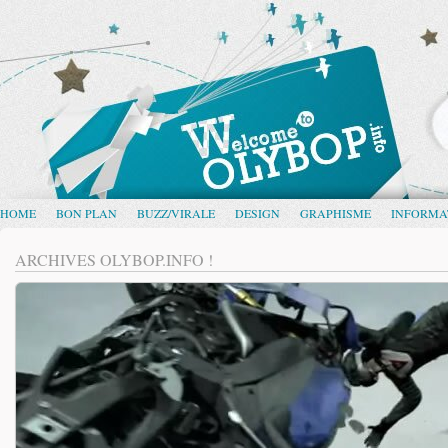
HOME
BON PLAN
BUZZ/VIRALE
DESIGN
GRAPHISME
INFORMA
ARCHIVES OLYBOP.INFO !