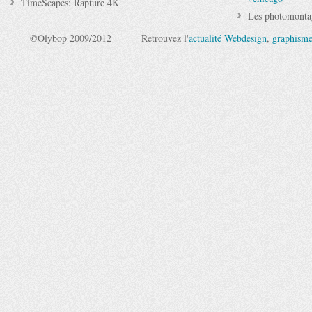
TimeScapes: Rapture 4K
Les photomontag
©Olybop 2009/2012
Retrouvez l'
actualité Webdesign
,
graphism