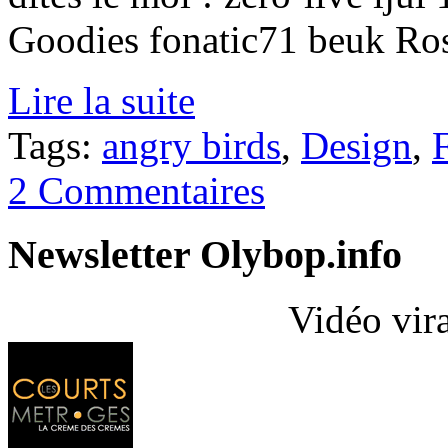
Goodies fonatic71 beuk R
Lire la suite
Tags:
angry birds
,
Design
,
2 Commentaires
Newsletter Olybop.info
Vidéo vir