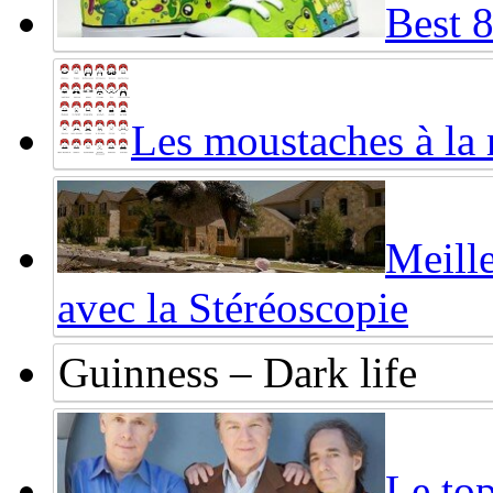
Best 
Les moustaches à la
Meille
avec la Stéréoscopie
Guinness – Dark life
Le top