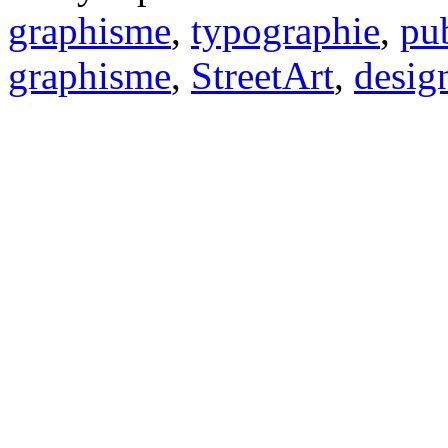
graphisme
,
typographie
,
pub
graphisme
,
StreetArt
,
desig