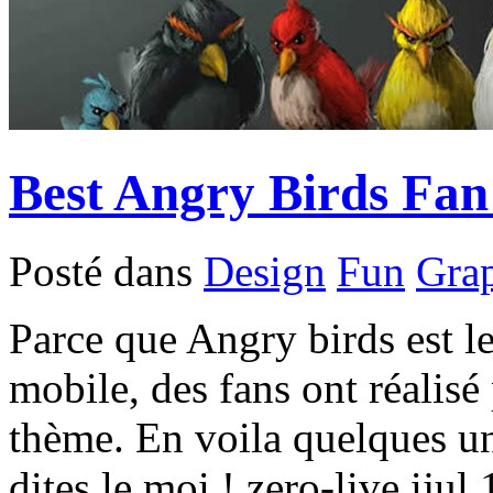
Best Angry Birds Fan
Posté dans
Design
Fun
Gra
Parce que Angry birds est le
mobile, des fans ont réalisé 
thème. En voila quelques un
dites le moi ! zero-live ij