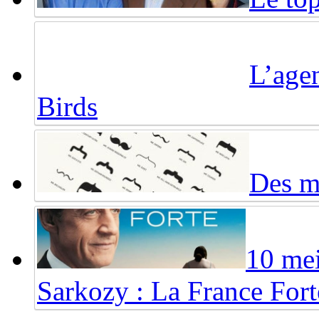
L’agen
Birds
Des mo
10 mei
Sarkozy : La France Fort