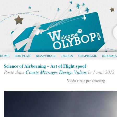
HOME
BON PLAN
BUZZ/VIRALE
DESIGN
GRAPHISME
INFORMA
Science of Airborning – Art of Flight spoof
Posté dans
Courts Métrages
Design
Vidéos
le 1 mai 2012
Vidéo virale par ebuzzing