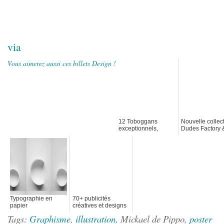
via
Vous aimerez aussi ces billets Design !
12 Toboggans
Nouvelle collec
exceptionnels,
Dudes Factory 
insolites et Design
Bess
Typographie en
70+ publicités
papier
créatives et designs
de septembre 2011
Tags:
Graphisme
,
illustration
, Mickael de Pippo,
poster