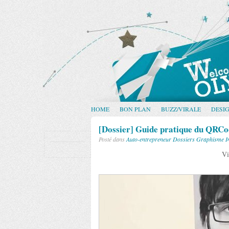
HOME
BON PLAN
BUZZ/VIRALE
DESI
[Dossier] Guide pratique du QRC
Posté dans
Auto-entrepreneur
Dossiers
Graphisme
I
Vi