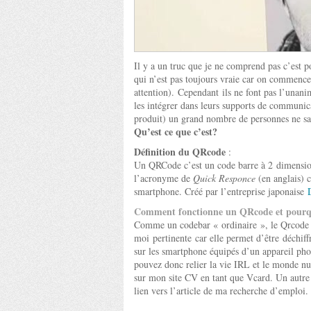
Il y a un truc que je ne comprend pas c’est 
qui n’est pas toujours vraie car on commenc
attention). Cependant ils ne font pas l’unan
les intégrer dans leurs supports de communic
produit) un grand nombre de personnes ne sav
Qu’est ce que c’est?
Définition du QRcode
:
Un QRCode c’est un code barre à 2 dimension
l’acronyme de
Quick Responce
(en anglais) c
smartphone. Créé par l’entreprise japonaise
Comment fonctionne un QRcode et pourquo
Comme un codebar « ordinaire », le Qrcode p
moi pertinente car elle permet d’être déchiff
sur les smartphone équipés d’un appareil phot
pouvez donc relier la vie IRL et le monde nu
sur mon site CV en tant que Vcard. Un autre 
lien vers l’article de ma recherche d’emploi.