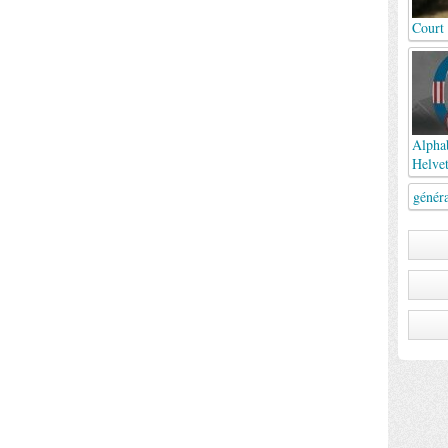
Court
Alphab
Helvet
génér