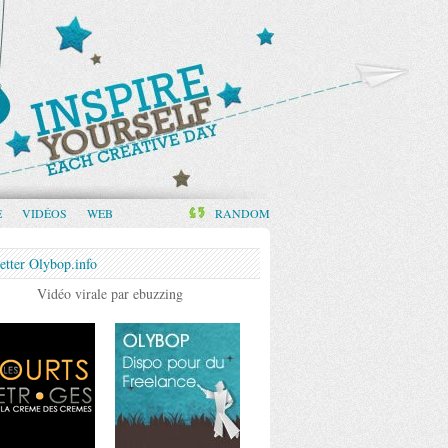
E
VIDÉOS
WEB
RANDOM
etter Olybop.info
Vidéo virale par ebuzzing