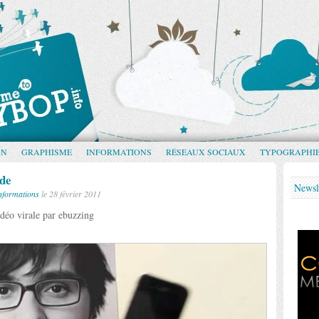
GN
GRAPHISME
INFORMATIONS
RÉSEAUX SOCIAUX
TYPOGRAPHI
ode
Newsl
nformations
le 28 février 2011
déo virale par ebuzzing