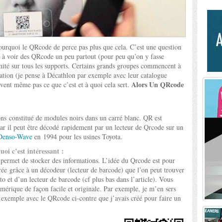
pourquoi le QRcode de perce pas plus que cela. C’est une question
e à voir des QRcode un peu partout (pour peu qu’on y fasse
imité sur tous les supports. Certains grands groupes commencent à
ation (je pense à Décathlon par exemple avec leur catalogue
Alors Un QRcode
ent même pas ce que c’est et à quoi cela sert.
s constitué de modules noirs dans un carré blanc. QR est
ar il peut être décodé rapidement par un lecteur de Qrcode sur un
Denso-Wave
en 1994 pour les usines Toyota.
i c’est intéressant :
ermet de stocker des informations. L’idée du Qrcode est pour
rée grâce à un décodeur (lecteur de barcode) que l’on peut trouver
o et d’un lecteur de barcode (cf plus bas dans l’article). Vous
mérique de façon facile et originale. Par exemple, je m’en sers
exemple avec le QRcode ci-contre que j’avais créé pour faire un