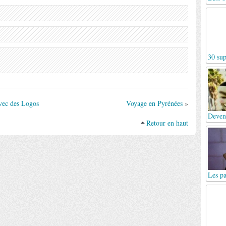
30 sup
vec des Logos
Voyage en Pyrénées
»
Deven
Retour en haut
Les pa