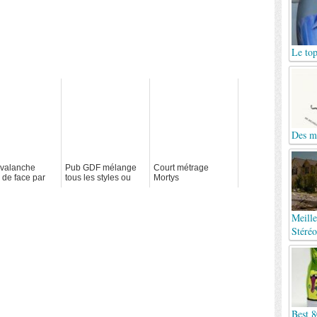
Le top
Des mo
valanche
Pub GDF mélange
Court métrage
 de face par
tous les styles ou
Mortys
kieurs jumpers
presque
Meille
Stéréo
Best 8