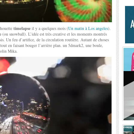
timelapse
chouette
il y a quelques mois (
Un matin à Los angeles
).
e
(ou snowball). L’idée est très creative et les moments montrés
is. Un feu d’artifice, de la circulation routière. Autant de choses
e tout en faisant bouger l’arrière plan. un 5dmark2, une boule,
Colin Mika.