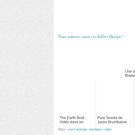
Vous aimerez aussi ces billets Design !
Une a
filmée
des s
The Earth Beat -
Pure Smoke de
Vidéo dans un
Jason Brumbalow
DirtPark
Tags:
court métrage
,
timelapse
,
video