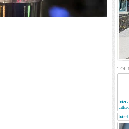
TOP 
Inter
différ
tutori