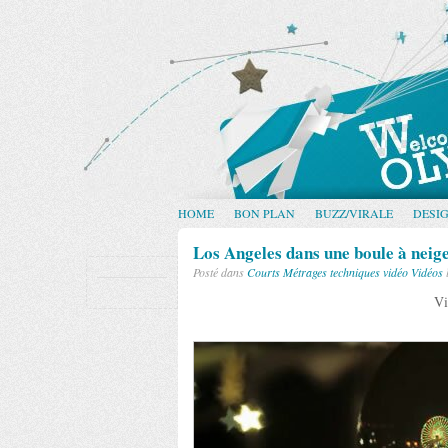
HOME
BON PLAN
BUZZ/VIRALE
DESI
Los Angeles dans une boule à neig
Posté dans
Courts Métrages
techniques vidéo
Vidéos
Vi