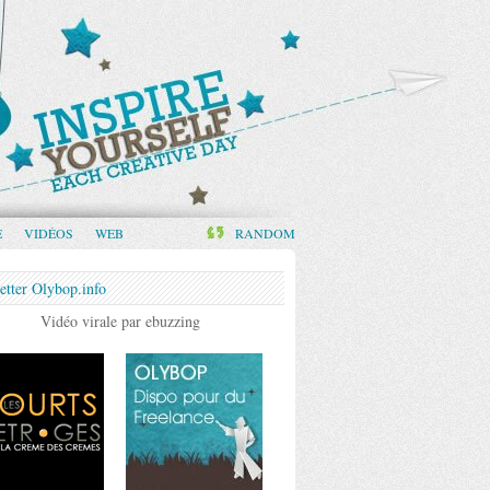
E
VIDÉOS
WEB
RANDOM
etter Olybop.info
Vidéo virale par ebuzzing