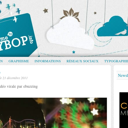
GN
GRAPHISME
INFORMATIONS
RÉSEAUX SOCIAUX
TYPOGRAPHI
e
Newsl
le 21 décembre 2011
déo virale par ebuzzing