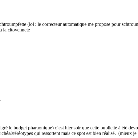
a schtroumpfette (lol : le correcteur automatique me propose pour schtrou
’à la citoyenneté
?
lgré le budget pharaonique) c’est hier soir que cette publicité à été dév
chés/stéréotypes qui ressortent mais ce spot est bien réalisé. (mieux je