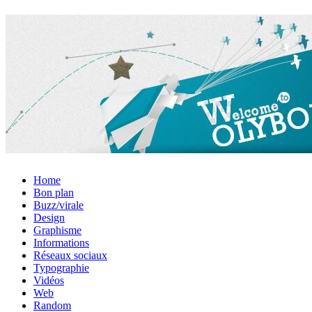
Home
Bon plan
Buzz/virale
Design
Graphisme
Informations
Réseaux sociaux
Typographie
Vidéos
Web
Random