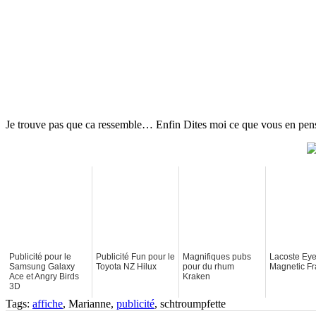
Je trouve pas que ca ressemble… Enfin Dites moi ce que vous en pe
Publicité pour le
Publicité Fun pour le
Magnifiques pubs
Lacoste Eye
Samsung Galaxy
Toyota NZ Hilux
pour du rhum
Magnetic F
Ace et Angry Birds
Kraken
3D
Tags:
affiche
, Marianne,
publicité
, schtroumpfette