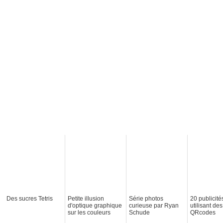
Des sucres Tetris
Petite illusion
Série photos
20 publicité
d'optique graphique
curieuse par Ryan
utilisant des
sur les couleurs
Schude
QRcodes