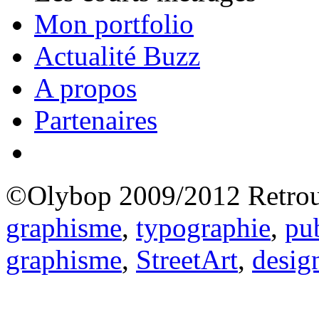
Mon portfolio
Actualité Buzz
A propos
Partenaires
©Olybop 2009/2012
Retrou
graphisme
,
typographie
,
pub
graphisme
,
StreetArt
,
desig