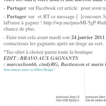
Partager
-
sur Facebook cet article pour avoir u
Partager
-
sur et RT ce message [ [concours 3an
laFraise à gagner ! http://wp.me/pmsMI-5gP #lafr
chance de plus.
24 janvier 201
1
- Faire tout cela avant mardi soir
contacterais les gagnants après un tirage au sort.
*Tee-shirt à choisir parmi toute la boutique
EDIT : BRAVO AUX GAGNANTS
: marcuslion66, cindyRG, Bastienson et marie l
Vous aimerez aussi ces billets Design !
[concours 3ans ] 5
[concours 3ans 
clés USB ZipZip à
lots de cartes d
gagner ! [fini]
visites à gagner