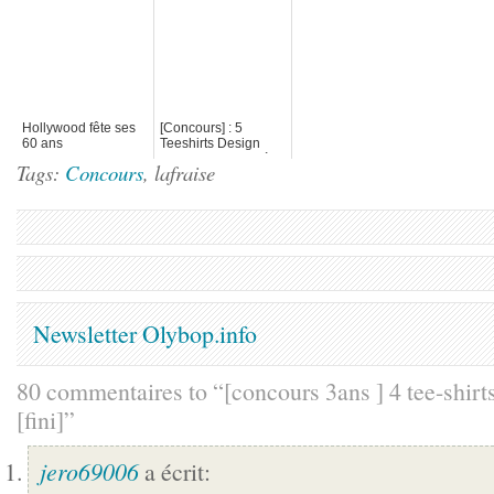
avec PrintOClo
[Fini]
Hollywood fête ses
[Concours] : 5
60 ans
Teeshirts Design
package 33tours à
Tags:
Concours
, lafraise
gagner avec
ThGallery
Newsletter Olybop.info
80 commentaires to “[concours 3ans ] 4 tee-shirts
[fini]”
jero69006
a écrit: