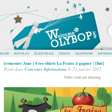
HOME
BON PLAN
BUZZ/VIRALE
DESIGN
GRAPHISME
INFORMA
[concours 3ans ] 4 tee-shirts La Fraise à gagner ! [fini]
Posté dans
Concours
Informations
le 23 janvier 2012
Vidéo virale par ebuzzing