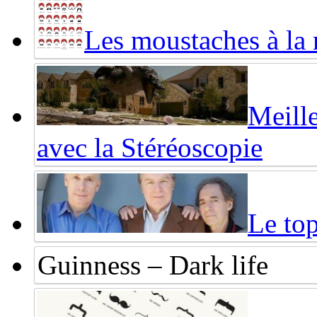
Les moustaches à la
Meille
avec la Stéréoscopie
Le top
Guinness – Dark life