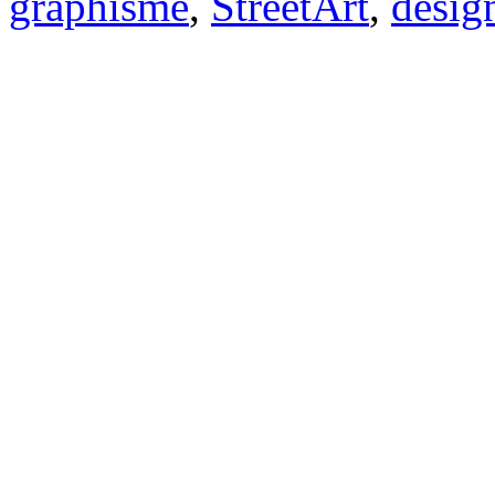
graphisme
,
StreetArt
,
desig