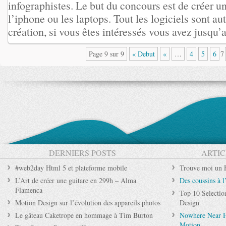
infographistes. Le but du concours est de créer u
l’iphone ou les laptops. Tout les logi­ciels sont au
création, si vous êtes intéressés vous avez jusqu’a
Page 9 sur 9
« Debut
«
…
4
5
6
7
DERNIERS POSTS
ARTIC
#web2day Html 5 et plateforme mobile
Trouve moi un 
L’Art de créer une guitare en 299h – Alma
Des coussins à 
Flamenca
Top 10 Selectio
Motion Design sur l’évolution des appareils photos
Design
Le gâteau Caketrope en hommage à Tim Burton
Nowhere Near He
Motion