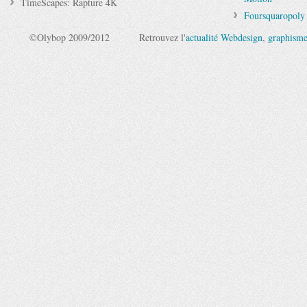
TimeScapes: Rapture 4K
Foursquaropoly 
©Olybop 2009/2012
Retrouvez l'
actualité Webdesign
,
graphism