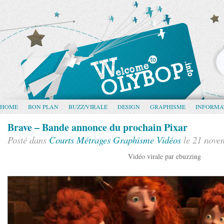
HOME
BON PLAN
BUZZ/VIRALE
DESIGN
GRAPHISME
INFORMA
Brave – Bande annonce du prochain Pixar
Posté dans
Courts Métrages
Graphisme
Vidéos
le 21 nove
Vidéo virale par ebuzzing