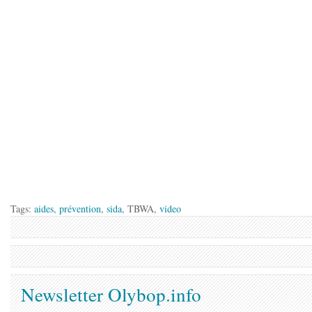
Tags:
aides
,
prévention
,
sida
, TBWA,
video
Newsletter Olybop.info