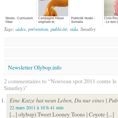
Skoda - Curriculum
Campagne Hépar
Publicité Vestel -
Croix Ro
Vitae
originale et
Somalia
- Le don 
graphique
c'est fun
Tags:
aides
,
prévention
,
publicité
,
sida
, Smutley
Newsletter Olybop.info
2 commentaires to “Nouveau spot 2011 contre 
Smutley)”
Eine Katze hat neun Leben, Du nur eines | Pub
22 mars 2011 à 10 h 41 min
[...] olybop) Tweet Looney Toons | Coyote [...]