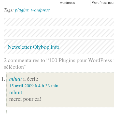
wordpress
WordPress pour
minimalistes,épurés
communauté
Tags:
plugins
,
wordpress
et gratuits
française
Newsletter Olybop.info
2 commentaires to “100 Plugins pour WordPress 
séléction”
mhuit
a écrit:
15 avril 2009 à 4 h 33 min
mhuit
:
merci pour ca!