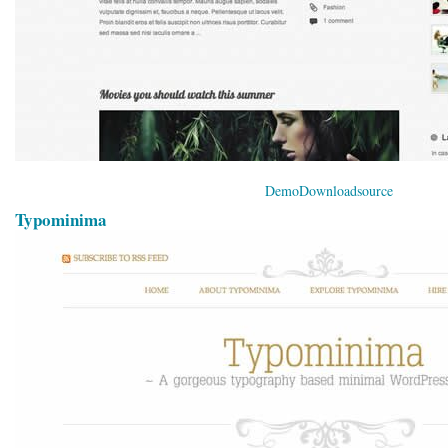
Demo
Download
source
Typominima