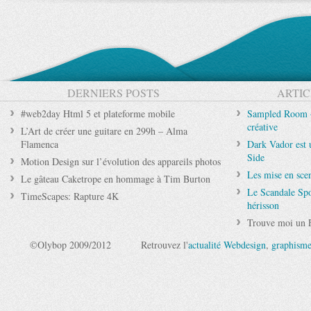
DERNIERS POSTS
ARTIC
#web2day Html 5 et plateforme mobile
Sampled Room –
créative
L’Art de créer une guitare en 299h – Alma
Flamenca
Dark Vador est 
Side
Motion Design sur l’évolution des appareils photos
Les mise en sce
Le gâteau Caketrope en hommage à Tim Burton
Le Scandale Spo
TimeScapes: Rapture 4K
hérisson
Trouve moi un 
©Olybop 2009/2012
Retrouvez l'
actualité Webdesign
,
graphism