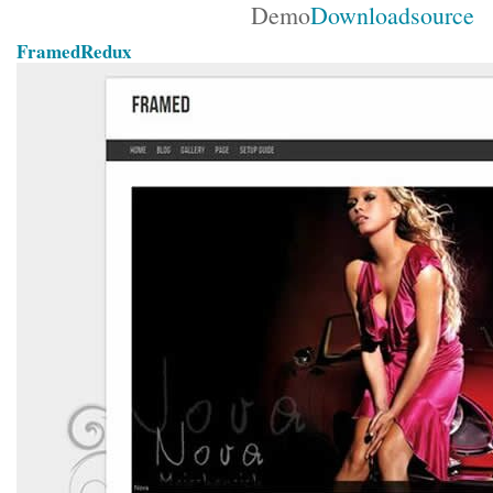
Demo
Download
source
FramedRedux