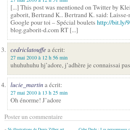
[...] This post was mentioned on Twitter by Kle
gaborit, Bertrand K.. Bertrand K. said: Laisse-
Google pour toi – Spécial boulets
http://bit.ly
blog.gaborit-d.com RT [...]
cedriclatouffe
a écrit:
27 mai 2010 à 12 h 56 min
uhuhuhuhu hj’adore, j’adhère je connaissai pas
lucie_martin
a écrit:
27 mai 2010 à 13 h 25 min
Oh énorme! J’adore
Poster un commentaire
«
56 illustrations de Denis Zilber art
Cube Dude : Les personnages 