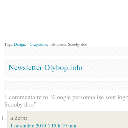
Tags:
Design
, ,
Graphisme
, halloween, Scooby doo
Newsletter Olybop.info
1 commentaire to “Google personnalise sont log
Scooby doo”
a écrit:
1 novembre 2010 à 15 h 19 min