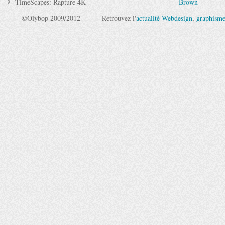
TimeScapes: Rapture 4K
Brown
©Olybop 2009/2012
Retrouvez l'
actualité Webdesign
,
graphism