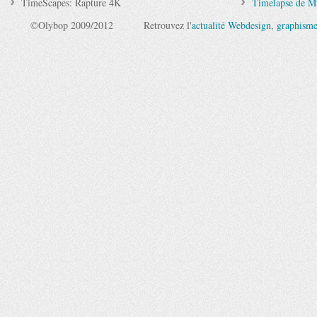
TimeScapes: Rapture 4K
Timelapse de M
©Olybop 2009/2012
Retrouvez l'
actualité Webdesign
,
graphism