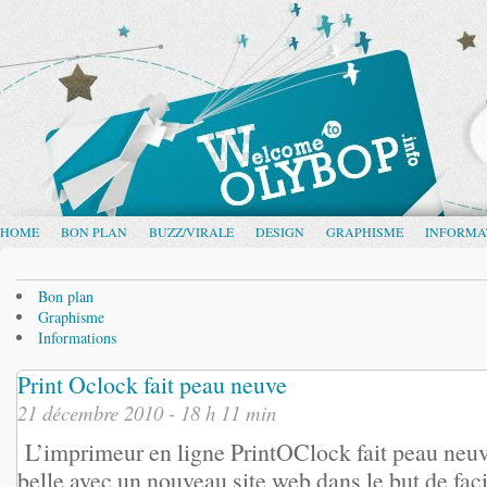
HOME
BON PLAN
BUZZ/VIRALE
DESIGN
GRAPHISME
INFORMA
Bon plan
Graphisme
Informations
Print Oclock fait peau neuve
21 décembre 2010 - 18 h 11 min
L’imprimeur en ligne PrintOClock fait peau neuve
belle avec un nouveau site web dans le but de faci