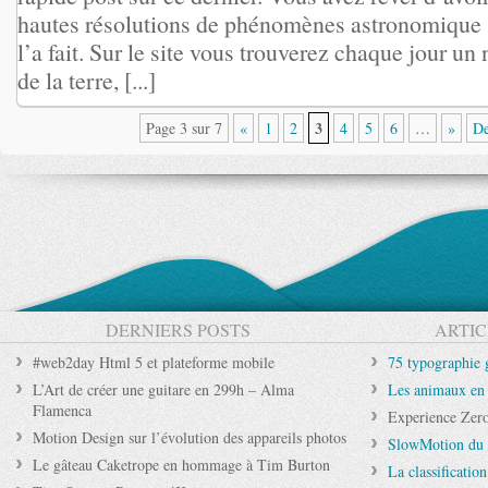
hautes résolutions de phénomènes astronomique 
l’a fait. Sur le site vous trouverez chaque jour u
de la terre, [...]
3
Page 3 sur 7
«
1
2
4
5
6
…
»
De
DERNIERS POSTS
ARTIC
#web2day Html 5 et plateforme mobile
75 typographie g
L’Art de créer une guitare en 299h – Alma
Les animaux en 
Flamenca
Experience Zer
Motion Design sur l’évolution des appareils photos
SlowMotion du H
Le gâteau Caketrope en hommage à Tim Burton
La classificatio