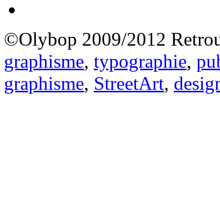
©Olybop 2009/2012
Retrou
graphisme
,
typographie
,
pub
graphisme
,
StreetArt
,
desig