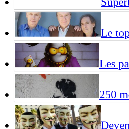
Super
Le top
Les pa
250 me
Deven