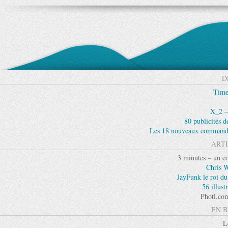
D
Time
X_2 –
80 publicités d
Les 18 nouveaux commande
ARTI
3 minutes – un co
Chris 
JayFunk le roi du
56 illust
Photl.com
EN B
L