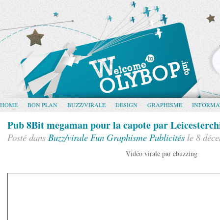
HOME
BON PLAN
BUZZ/VIRALE
DESIGN
GRAPHISME
INFORMA
Pub 8Bit megaman pour la capote par Leicesterch
Posté dans
Buzz/virale
Fun
Graphisme
Publicités
le 8 déc
Vidéo virale par ebuzzing