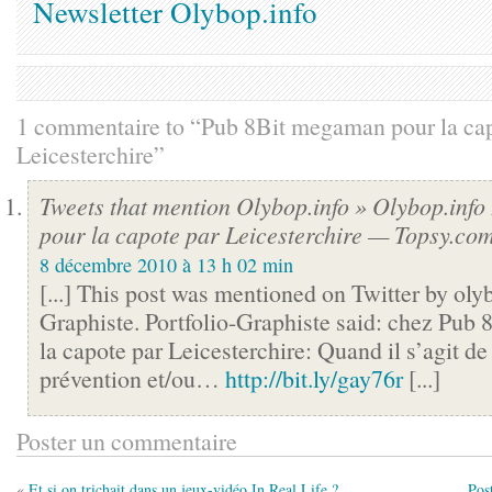
Newsletter Olybop.info
1 commentaire to “Pub 8Bit megaman pour la cap
Leicesterchire”
Tweets that mention Olybop.info » Olybop.inf
pour la capote par Leicesterchire — Topsy.co
8 décembre 2010 à 13 h 02 min
[...] This post was mentioned on Twitter by olyb
Graphiste. Portfolio-Graphiste said: chez Pub
la capote par Leicesterchire: Quand il s’agit de 
prévention et/ou…
http://bit.ly/gay76r
[...]
Poster un commentaire
«
Et si on trichait dans un jeux-vidéo In Real Life ?
Pos