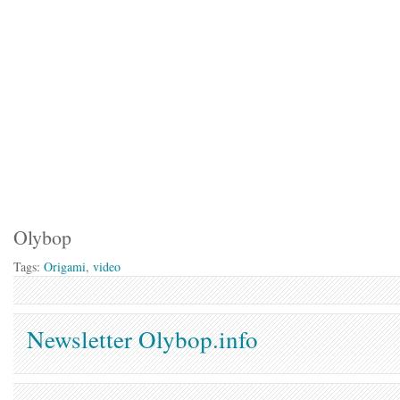
Olybop
Tags:
Origami
,
video
Newsletter Olybop.info