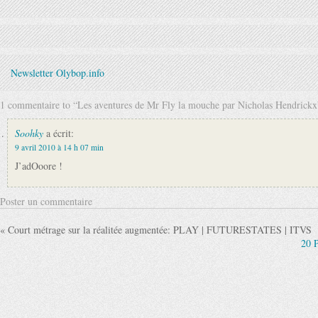
Newsletter Olybop.info
1 commentaire to “Les aventures de Mr Fly la mouche par Nicholas Hendrickx
Soohky
a écrit:
9 avril 2010 à 14 h 07 min
J’adOoore !
Poster un commentaire
« Court métrage sur la réalitée augmentée: PLAY | FUTURESTATES | ITVS
20 P