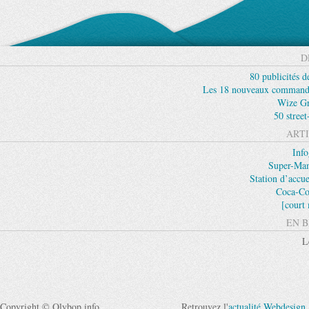
D
80 publicités d
Les 18 nouveaux commande
Wize Gr
50 street
ARTI
Inf
Super-Mam
Station d’accu
Coca-Col
[court
EN B
L
Copyright © Olybop info
Retrouvez l'
actualité Webdesign