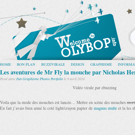
HOME
BON PLAN
BUZZ/VIRALE
DESIGN
GRAPHISME
INFORMA
Les aventures de Mr Fly la mouche par Nicholas He
Posté dans
Fun
Graphisme
Photos
Portfolio
le 9 avril 2010
Vidéo virale par ebuzzing
Voila que la mode des mouches est lancée… Mettre en scène des mouches
mort
En fait j’avais bien aimé le coté light/crayon papier de
magnus muhr
et la les 