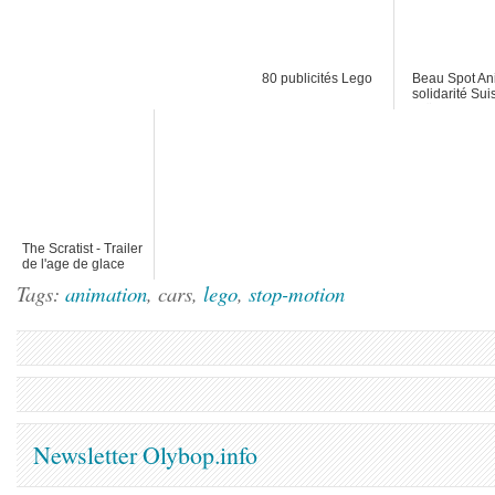
80 publicités Lego
Beau Spot An
solidarité Sui
Glückskette
The Scratist - Trailer
de l'age de glace
versin the Artist
Tags:
animation
, cars,
lego
,
stop-motion
Newsletter Olybop.info