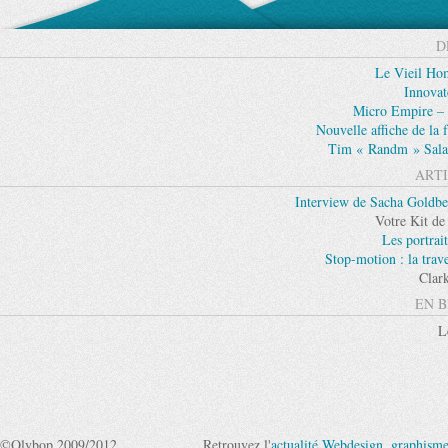
D
Le Vieil Ho
Innovat
Micro Empire – 
Nouvelle affiche de la
Tim « Randm » Sala
ARTI
Interview de Sacha Goldber
Votre Kit de
Les portrai
Stop-motion : la trav
Clark
EN B
L
©Olybop 2009/2012
Retrouvez l'
actualité Webdesign
,
graphism