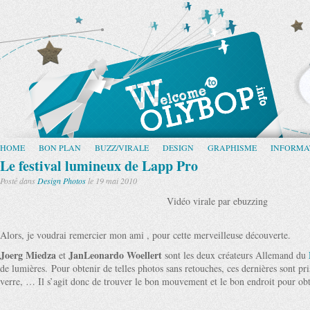
HOME
BON PLAN
BUZZ/VIRALE
DESIGN
GRAPHISME
INFORMA
Le festival lumineux de Lapp Pro
Posté dans
Design
Photos
le 19 mai 2010
Vidéo virale par ebuzzing
Alors, je voudrai remercier mon ami , pour cette merveilleuse découverte.
Joerg Miedza
JanLeonardo Woellert
et
sont les deux créateurs Allemand du
de lumières. Pour obtenir de telles photos sans retouches, ces dernières sont p
verre, … Il s’agit donc de trouver le bon mouvement et le bon endroit pour obte