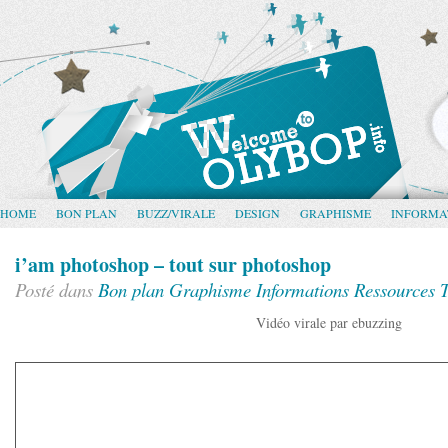
HOME
BON PLAN
BUZZ/VIRALE
DESIGN
GRAPHISME
INFORMA
i’am photoshop – tout sur photoshop
Posté dans
Bon plan
Graphisme
Informations
Ressources
T
Vidéo virale par ebuzzing