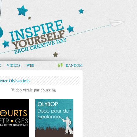
E
VIDÉOS
WEB
RANDOM
etter Olybop.info
Vidéo virale par ebuzzing