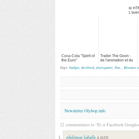
le HT
L'ave
mobil
Coca-Cola "Spirit of
Trailer The Goon -
the Euro"
de l'animation et du
zombie
Tags:
badges
,
facebook
,
foursquare
,
Fun
, ,
Réseaux s
Newsletter Olybop.info
22 commentaires to “Et si Facebook Google+
philémon labulle
a écrit: