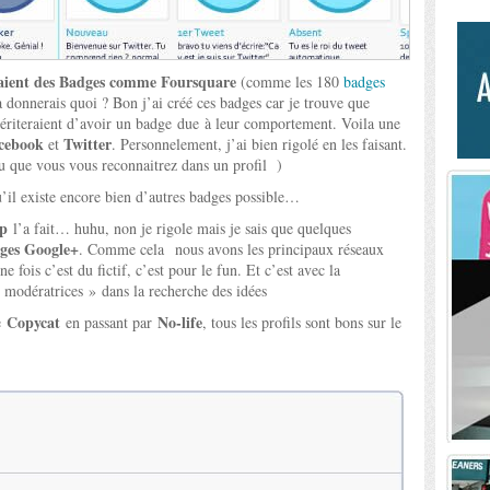
vaient des Badges comme Foursquare
(comme les 180
badges
a donnerais quoi ? Bon j’ai créé ces badges car je trouve que
mériteraient d’avoir un badge due à leur comportement. Voila une
cebook
Twitter
et
. Personnelement, j’ai bien rigolé en les faisant.
ou que vous vous reconnaitrez dans un profil
)
 qu’il existe encore bien d’autres badges possible…
p
l’a fait… huhu, non je rigole mais je sais que quelques
ges Google+
. Comme cela nous avons les principaux réseaux
e fois c’est du fictif, c’est pour le fun. Et c’est avec la
 modératrices » dans la recherche des idées
Copycat
No-life
e
en passant par
, tous les profils sont bons sur le