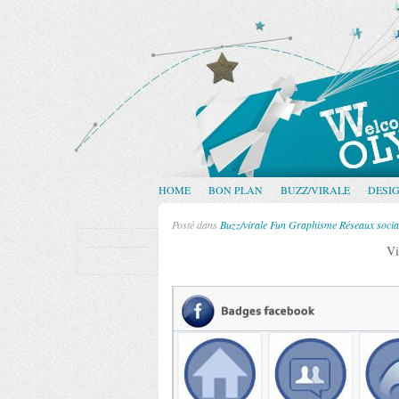
HOME
BON PLAN
BUZZ/VIRALE
DESI
Posté dans
Buzz/virale
Fun
Graphisme
Réseaux soci
Vi