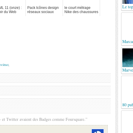
Le top
ML 11 (onze) :
Pack Icônes design
le court métrage
nir du Web
réseaux sociaux
Nike des chaussures
e.
Back For The Future
Marca
ociaux
,
Marvel
80 pub
 et Twitter avaient des Badges comme Foursquare.”