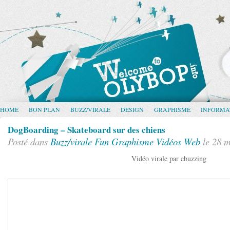
HOME
BON PLAN
BUZZ/VIRALE
DESIGN
GRAPHISME
INFORMA
DogBoarding – Skateboard sur des chiens
Posté dans
Buzz/virale
Fun
Graphisme
Vidéos
Web
le 28 m
Vidéo virale par ebuzzing