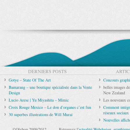
DERNIERS POSTS
ARTIC
Gotye – State Of The Art
Concours graph
Bamarang – une boutique spécialisée dans la Vente
belles images d
Design
New Zealand
Lucio Arese | Yu Miyashita – Mimic
Les nouveaux 
Croix Rouge Mexico – Le don d’organes c’est fun
Comment intégre
réseaux sociaux 
30 superbes illustrations de Will Murai
Nouvelles affic
©Olybop 2009/2012
Retrouvez l'
actualité Webdesign
,
graphism