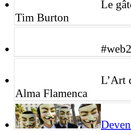
Le gâ
Tim Burton
#web2d
L’Art 
Alma Flamenca
Deven