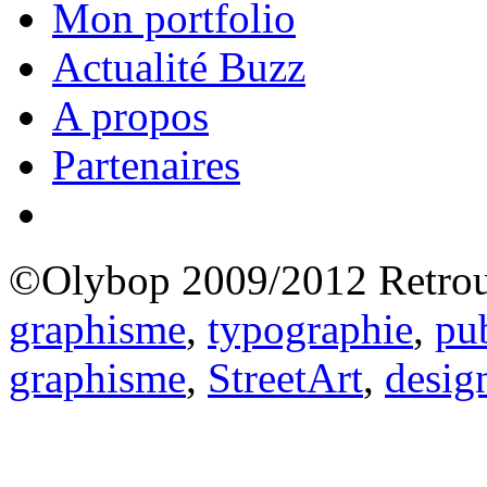
Mon portfolio
Actualité Buzz
A propos
Partenaires
©Olybop 2009/2012
Retrou
graphisme
,
typographie
,
pub
graphisme
,
StreetArt
,
desig