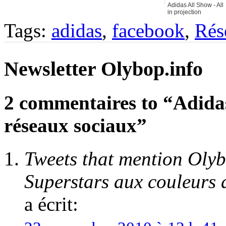
Adidas All Show - All
in projection
bluffante en 3D sur
Tags:
adidas
,
facebook
,
Rés
un immeuble
Newsletter Olybop.info
2 commentaires to “Adidas
réseaux sociaux”
Tweets that mention Olyb
Superstars aux couleurs
a écrit: