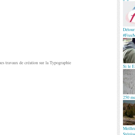
Détour
#FreeM
Si le E
250 me
Meille
Stéréo