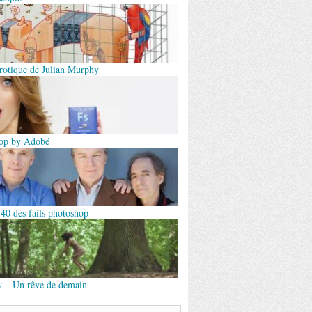
érotique de Julian Murphy
op by Adobé
 40 des fails photoshop
y – Un rêve de demain