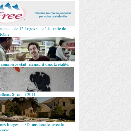
nements de 12 Logos suite à la sortie de
obile
-commerce était retranscrit dans la réalité.
illeurs Streetart 2011
ures Images en 3D sans lunettes avec la
scopie