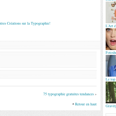
utres Créations sur la Typographie!
L’Art 
Fotosh
Le top
75 typographie gratuites tendances
»
Retour en haut
Gravit