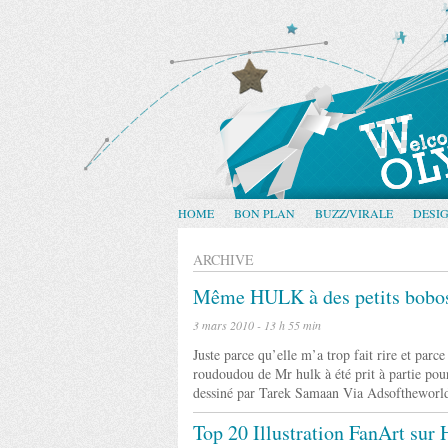
HOME
BON PLAN
BUZZ/VIRALE
DESI
ARCHIVE
Même HULK à des petits bobo
3 mars 2010 - 13 h 55 min
Juste parce qu’elle m’a trop fait rire et par
roudoudou de Mr hulk à été prit à partie pou
dessiné par Tarek Samaan Via Adsoftheworl
Top 20 Illustration FanArt su