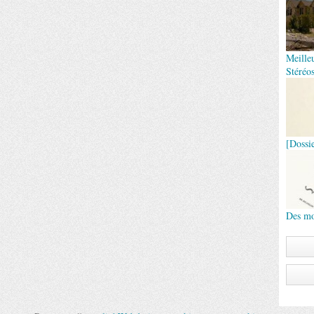
Meille
Stéréo
[Dossi
Des mo