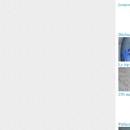
[concou
Déclin
Le top
250 me
Publici