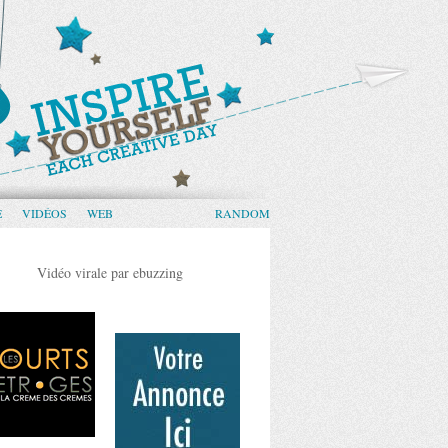
E
VIDÉOS
WEB
RANDOM
Vidéo virale par ebuzzing