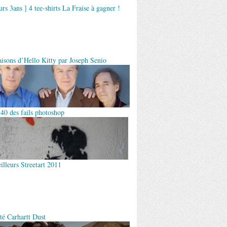
rs 3ans ] 4 tee-shirts La Fraise à gagner !
aisons d’Hello Kitty par Joseph Senio
 40 des fails photoshop
illeurs Streetart 2011
té Carhartt Dust