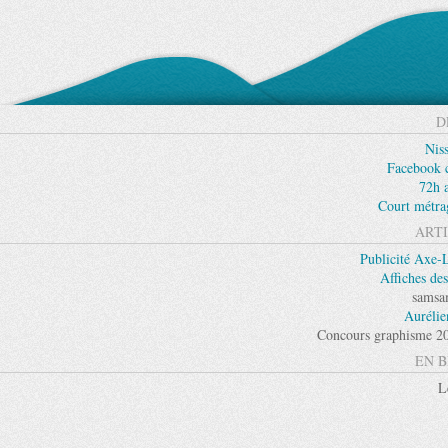
D
Niss
Facebook c
72h 
Court métra
ARTI
Publicité Axe-
Affiches de
samsa
Aurélie
Concours graphisme 201
EN B
L