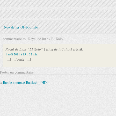
Newsletter Olybop.info
1 commentaire to “Royal de luxe / El Xolo”
Royal de Luxe “El Xolo” | Blog de laCaja.cl
a écrit:
1 août 2011 à 15 h 32 min
[...] Fuente [...]
Poster un commentaire
«
Bande annonce Battleship HD